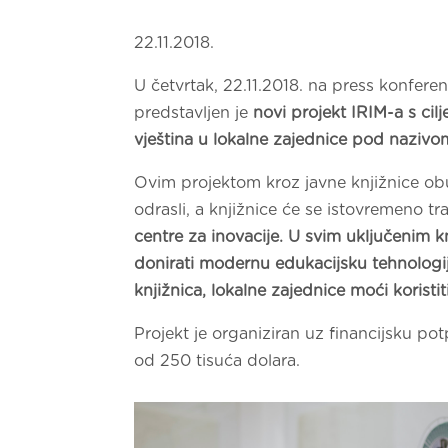
22.11.2018.
U četvrtak, 22.11.2018. na press konfere
predstavljen je
novi projekt IRIM-a s cil
vještina u lokalne zajednice pod nazivom
Ovim projektom kroz javne knjižnice obu
odrasli, a knjižnice će se istovremeno tr
centre za inovacije. U svim uključenim 
donirati modernu edukacijsku tehnologij
knjižnica, lokalne zajednice moći koristiti
Projekt je organiziran uz financijsku po
od 250 tisuća dolara.