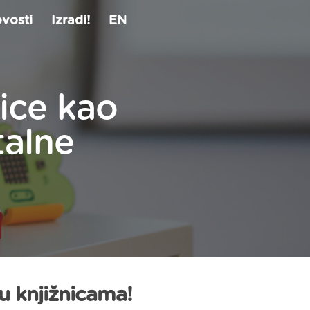
vosti
Izradi!
EN
nice kao
talne
 u knjižnicama!