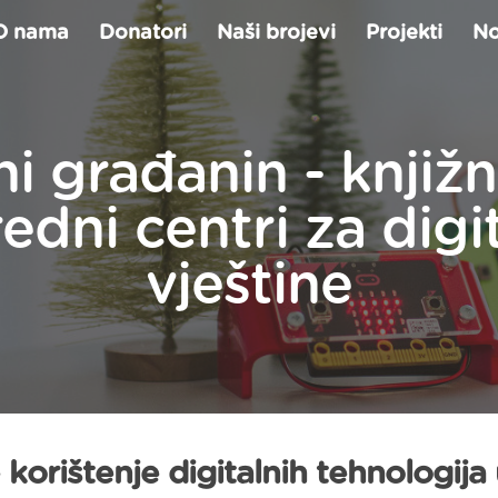
O nama
Donatori
Naši brojevi
Projekti
No
ni građanin - knjiž
edni centri za digi
vještine
 korištenje digitalnih tehnologija