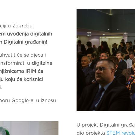
nciji u Zagrebu
jem uvođenja digitalnih
 Digitalni građanin!
hvatit će se djeca i
ansformirati u
digitalne
knjižnicama IRIM će
u koju će korisnici
.
tporu Google-a, u iznosu
U projekt Digitalni građan
dio projekta
STEM revolu