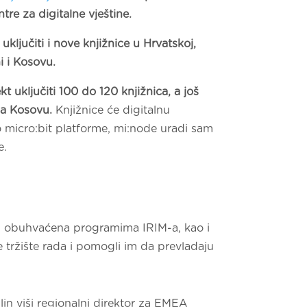
tre za digitalne vještine.
e
uključiti i nove knjižnice u Hrvatskoj,
i i Kosovu.
t uključiti 100 do 120 knjižnica, a još
 na Kosovu.
Knjižnice će digitalnu
o micro:bit platforme, mi:node uradi sam
e.
nisu obuhvaćena programima IRIM-a, kao i
e tržište rada i pomogli im da prevladaju
hlin viši regionalni direktor za EMEA