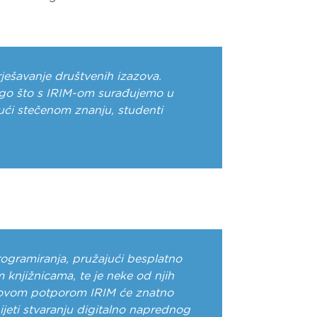
rješavanje društvenih izazova.
drago što s IRIM-om surađujemo u
jući stečenom znanju, studenti
rogramiranja, pružajući besplatno
 knjižnicama, te je neke od njih
gleovom potporom IRIM će znatno
onijeti stvaranju digitalno naprednog