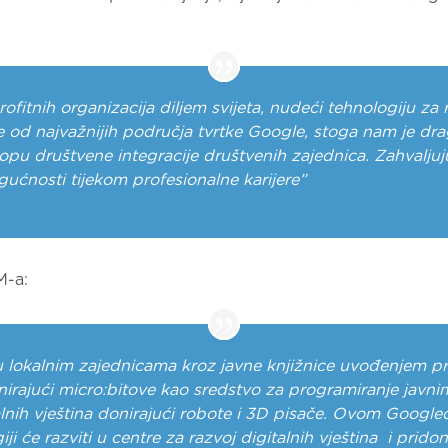
ofitnih organizacija diljem svijeta, nudeći tehnologiju za 
o je od najvažnijih područja tvrtke Google, stoga nam je 
lopu društvene integracije društvenih zajednica. Zahvalju
gućnosti tijekom profesionalne karijere”
M-a:
 u lokalnim zajednicama kroz javne knjižnice uvođenjem p
irajući micro:bitove kao sredstvo za programiranje javnim
talnih vještina donirajući robote i 3D pisače. Ovom Goo
giji će razviti u centre za razvoj digitalnih vještina i prid