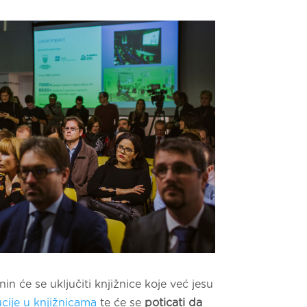
in će se uključiti knjižnice koje već jesu
cije u knjižnicama
te će se
poticati da