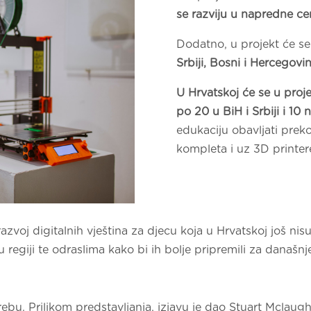
se razviju u napredne cen
Dodatno, u projekt će s
Srbiji, Bosni i Hercegovin
U Hrvatskoj će se u projek
po 20 u BiH i Srbiji i 10
edukaciju obavljati prek
kompleta i uz 3D printer
a razvoj digitalnih vještina za djecu koja u Hrvatskoj još 
egiji te odraslima kako bi ih bolje pripremili za današnj
rebu. Prilikom predstavljanja, izjavu je dao Stuart Mclaug