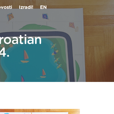
vosti
Izradi!
EN
roatian
4.