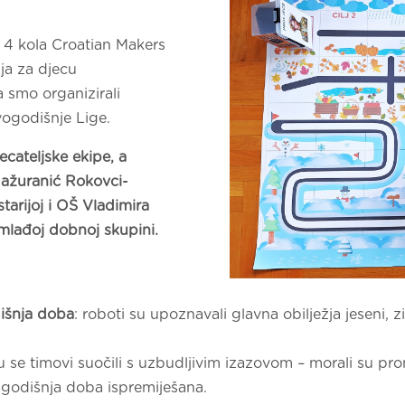
 4 kola Croatian Makers
nja za djecu
a smo organizirali
ovogodišnje Lige.
ecateljske ekipe, a
Mažuranić Rokovci-
tarijoj i OŠ Vladimira
lađoj dobnoj skupini.
išnja doba
: roboti su upoznavali glavna obilježja jeseni, zi
su se timovi suočili s uzbudljivim izazovom – morali su pr
 godišnja doba ispremiješana.