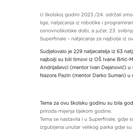
U školskoj godini 2023./24. održali smo
lige, natjecanja iz robotike i programira
osnovnoškolske dobi, a jučer, 23. svibnj
Superfinale – natjecanje za najbolje iz 
Sudjelovalo je 229 natjecatelja iz 63 natj
najbolji su bili timovi iz
OŠ Ivane Brlić-
Andrijaševci (mentor Ivan Dejanović) u s
Nazora Pazin (mentor Darko Suman) u m
Tema za ovu školsku godinu su bila god
priroda mijenja tijekom godine.
Tema se nastavila i u Superfinale, gdje 
izgubljena unutar velikog parka gdje su