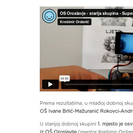
Prema rezultatima, u mlađoj dobnoj sku
OŠ Ivane Brlić-Mažuranić Rokovci-Andri
U starijoj dobnoj skupini
1. mjesto je osv
iz OŠ Oroslavlje
(mentor Krešimir Ordan