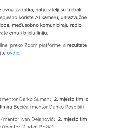
ovog zadatka, natjecatelji su trebali
spješno koriste AI kameru, ultrazvučne
diode, međusobno komuniciraju radio
e crnu i bijelu liniju.
line, preko Zoom platforme, a
rezultate
ajte
ovdje
.
(mentor Darko Suman),
2. mjesto tim iz
dimira Becića
(mentor Danko Pospišil).
(mentor Ivan Dejanović),
2. mjesto tim
e
(mentor Mladen Božić).