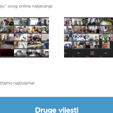
iju” ovog online natjecanja:
titamo najboljima!
Druge vijesti