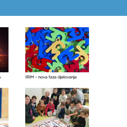
a
IRIM – nova faza djelovanja