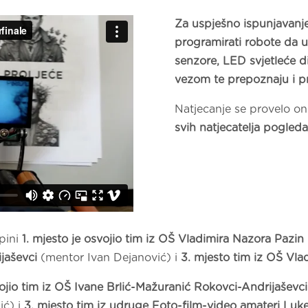
Za uspješno ispunjavanje 
programirati
robote da u
senzore, LED svjetleće 
vezom te prepoznaju i prat
Natjecanje se provelo on
svih natjecatelja pogled
pini
1. mjesto je osvojio tim iz OŠ Vladimira Nazora Pazin
jaševci
(mentor Ivan Dejanović) i
3. mjesto tim iz OŠ Vla
ojio tim iz
OŠ Ivane Brlić-Mažuranić Rokovci-Andrijaševci
ić) i
3. mjesto tim iz udruge Foto-film-video amateri Luk