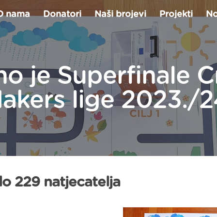
O nama
Donatori
Naši brojevi
Projekti
No
o je Superfinale C
akers lige 2023./2
o 229 natjecatelja