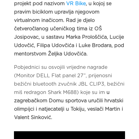
projekt pod nazivom
VR Bike
,
u kojoj se
pravim biciklom upravlja njegovom
virtualnom inačicom. Rad je djelo
četveročlanog učeničkog tima iz OŠ
Josipovac, u sastavu Marka Prološčića, Lucije
Udovčić, Filipa Udovčića i Luke Brodara, pod
mentorstvom Željka Udovčića.
Pobjednici su osvojili vrijedne nagrade
(Monitor DELL Flat panel 27”, prijenosni
bežični bluetooth zvučnik JBL CLIP3, bežični
miš redragon Shark M688) koje su im
u
zagrebačkom Domu sportova uručili hrvatski
olimpijci i natjecatelji u Tokiju, veslači Martin i
Valent Sinković.