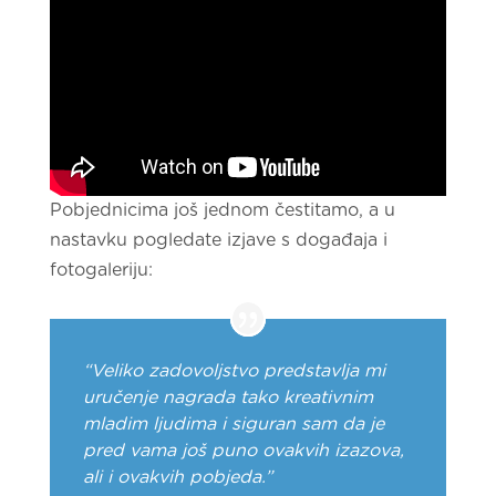
Pobjednicima još jednom čestitamo, a u
nastavku pogledate izjave s događaja i
fotogaleriju:
“Veliko zadovoljstvo predstavlja mi
uručenje nagrada tako kreativnim
mladim ljudima i siguran sam da je
pred vama još puno ovakvih izazova,
ali i ovakvih pobjeda.”