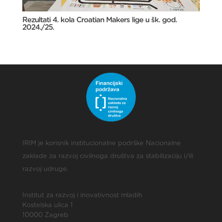
Rezultati 4. kola Croatian Makers lige u šk. god.
2024./25.
IRIM je korisnik institucionalne podrške Nacionalne
zaklade za razvoj civilnoga društva za stabilizaciju i/ili
razvoj udruge.
Institut za razvoj i inovativnost mladih
Kostelska ulica 1
10000 Zagreb