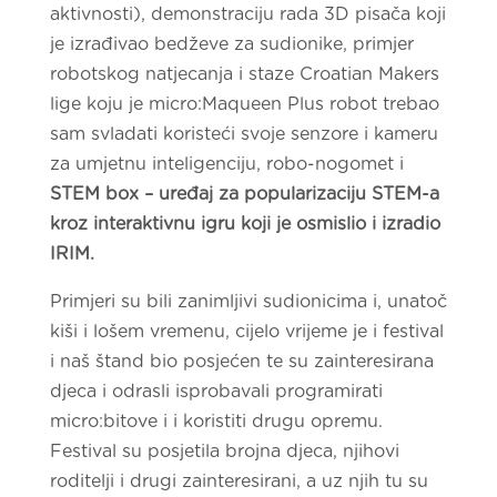
aktivnosti), demonstraciju rada 3D pisača koji
je izrađivao bedževe za sudionike, primjer
robotskog natjecanja i staze Croatian Makers
lige koju je micro:Maqueen Plus robot trebao
sam svladati koristeći svoje senzore i kameru
za umjetnu inteligenciju, robo-nogomet i
STEM box
– uređaj za popularizaciju STEM-a
kroz interaktivnu igru koji je osmislio i izradio
IRIM.
Primjeri su bili zanimljivi sudionicima i, unatoč
kiši i lošem vremenu, cijelo vrijeme je i festival
i naš štand bio posjećen te su zainteresirana
djeca i odrasli isprobavali programirati
micro:bitove i i koristiti drugu opremu.
Festival su posjetila brojna djeca, njihovi
roditelji i drugi zainteresirani, a uz njih tu su