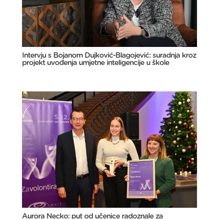
Intervju s Bojanom Dujković-Blagojević: suradnja kroz
projekt uvođenja umjetne inteligencije u škole
Aurora Necko: put od učenice radoznale za