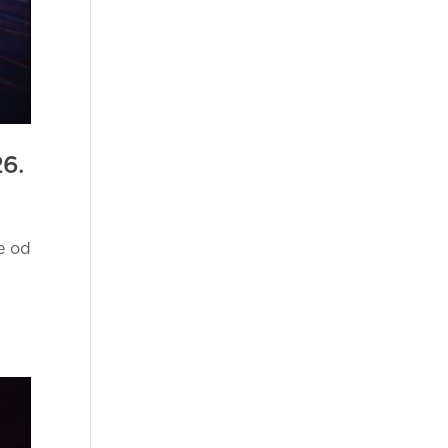
26.
e od