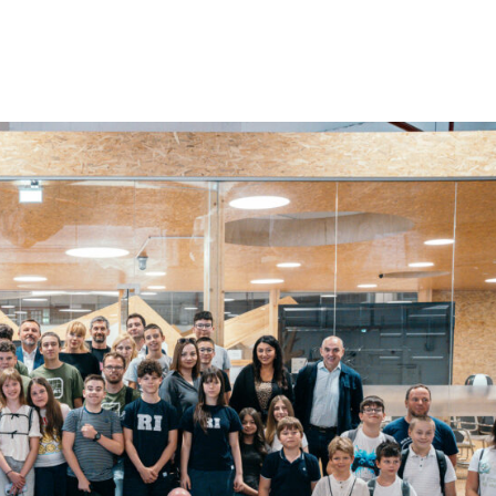
O nama
Donatori
Naši brojevi
Projekti
No