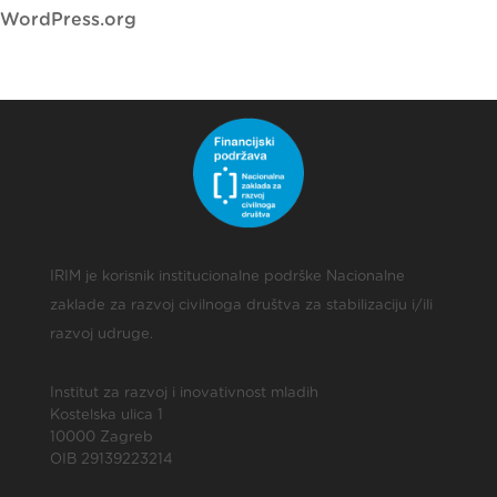
WordPress.org
IRIM je korisnik institucionalne podrške Nacionalne
zaklade za razvoj civilnoga društva za stabilizaciju i/ili
razvoj udruge.
Institut za razvoj i inovativnost mladih
Kostelska ulica 1
10000 Zagreb
OIB 29139223214