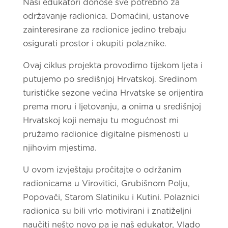
Naši edukatori donose sve potrebno za
održavanje radionica. Domaćini, ustanove
zainteresirane za radionice jedino trebaju
osigurati prostor i okupiti polaznike.
Ovaj ciklus projekta provodimo tijekom ljeta i
putujemo po središnjoj Hrvatskoj. Sredinom
turističke sezone većina Hrvatske se orijentira
prema moru i ljetovanju, a onima u središnjoj
Hrvatskoj koji nemaju tu mogućnost mi
pružamo radionice digitalne pismenosti u
njihovim mjestima.
U ovom izvještaju pročitajte o održanim
radionicama u Virovitici, Grubišnom Polju,
Popovači, Starom Slatiniku i Kutini. Polaznici
radionica su bili vrlo motivirani i znatiželjni
naučiti nešto novo pa je naš edukator, Vlado