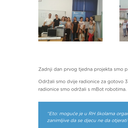
Zadnji dan prvog tjedna projekta smo po
Održali smo dvije radionice za gotovo 3
radionice smo održali s mBot robotima. U
“Eto: moguće je u RH školama organiz
zanimljive da se djecu ne da otjerati