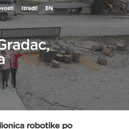
vosti
Izradi!
EN
Gradac,
a
ionica robotike po