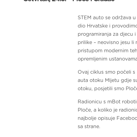
STEM auto se održava u 
dio Hrvatske i provodimo
programiranja za djecu i 
prilike – neovisno jesu l
pristupom modernim tehno
opremljenim ustanovama
Ovaj ciklus smo počeli 
auta otoku Mljetu gdje su
otoku, posjetili smo Ploč
Radionicu s mBot roboti
Ploče, a koliko je radioni
najbolje opisuje Faceboo
sa strane.