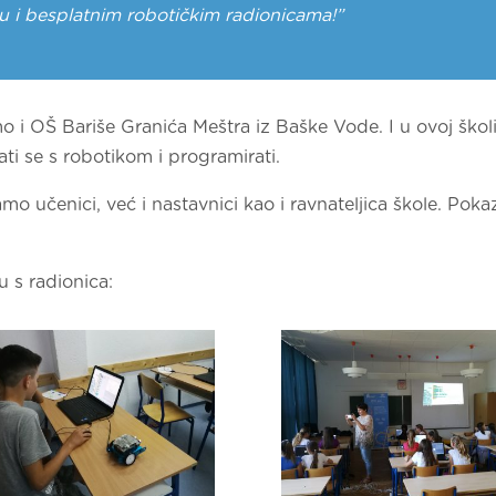
u i besplatnim robotičkim radionicama!”
 i OŠ Bariše Granića Meštra iz Baške Vode. I u ovoj školi
ati se s robotikom i programirati.
o učenici, već i nastavnici kao i ravnateljica škole. Poka
u s radionica: