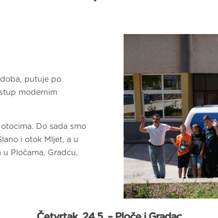
 doba, putuje po
ristup modernim
i otocima. Do sada smo
ano i otok Mljet, a u
a u Pločama, Gradcu,
Četvrtak, 24.5. – Ploče i Gradac