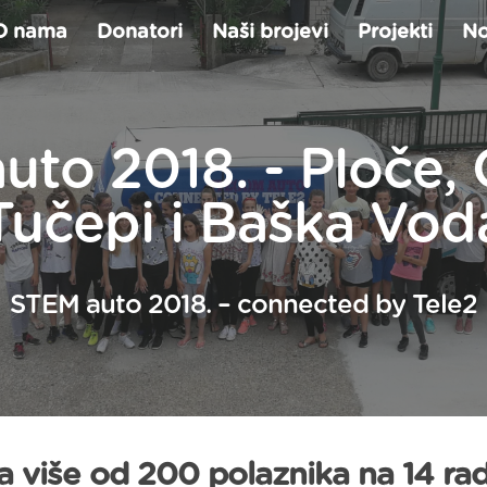
O nama
Donatori
Naši brojevi
Projekti
No
uto 2018. - Ploče, 
Tučepi i Baška Vod
STEM auto 2018. – connected by Tele2
 više od 200 polaznika na 14 rad