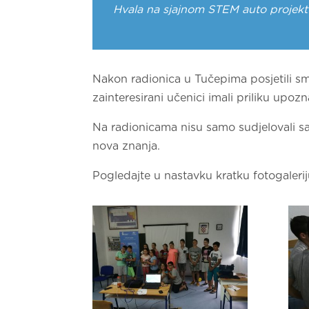
Hvala na sjajnom STEM auto projekt
Nakon radionica u Tučepima posjetili smo
zainteresirani učenici imali priliku upozn
Na radionicama nisu samo sudjelovali sam
nova znanja.
Pogledajte u nastavku kratku fotogalerij