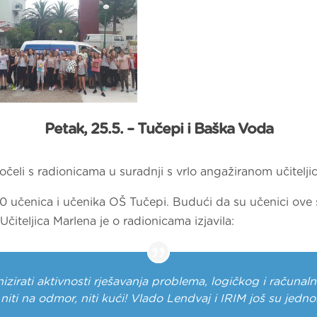
Petak, 25.5. – Tučepi i Baška Voda
čeli s radionicama u suradnji s vrlo angažiranom učitelj
0 učenica i učenika OŠ Tučepi. Budući da su učenici ove 
čiteljica Marlena je o radionicama izjavila:
irati aktivnosti rješavanja problema, logičkog i računalno
 niti na odmor, niti kući! Vlado Lendvaj i IRIM još su jed