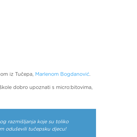
icom iz Tučepa,
Marlenom Bogdanović
.
škole dobro upoznati s micro:bitovima,
g razmišljanja koje su toliko
nom oduševili tučepsku djecu!