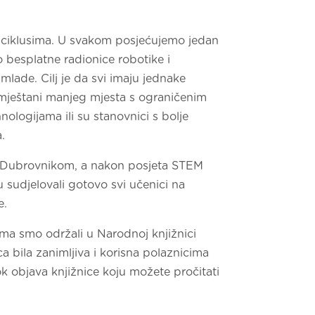
ciklusima. U svakom posjećujemo jedan
 besplatne radionice robotike i
mlade. Cilj je da svi imaju jednake
i mještani manjeg mjesta s ograničenim
logijama ili su stanovnici s bolje
.
s Dubrovnikom, a nakon posjeta STEM
 sudjelovali gotovo svi učenici na
e.
ma smo održali u Narodnoj knjižnici
ca bila zanimljiva i korisna polaznicima
k objava knjižnice koju možete pročitati