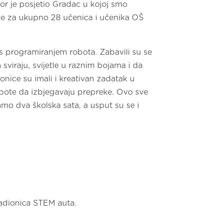
r je posjetio Gradac u kojoj smo
ice za ukupno 28 učenica i učenika OŠ
 s programiranjem robota. Zabavili su se
sviraju, svijetle u raznim bojama i da
onice su imali i kreativan zadatak u
bote da izbjegavaju prepreke. Ovo sve
samo dva školska sata, a usput su se i
radionica STEM auta.