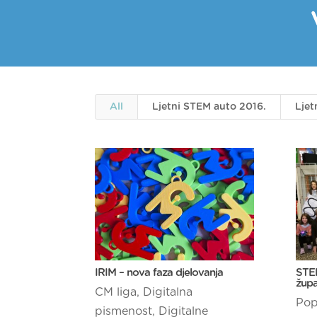
All
Ljetni STEM auto 2016.
Ljet
IRIM – nova faza djelovanja
STEM
župa
CM liga
,
Digitalna
Pop
pismenost
,
Digitalne