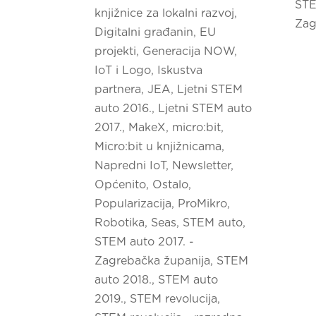
STE
knjižnice za lokalni razvoj
,
Zag
Digitalni građanin
,
EU
projekti
,
Generacija NOW
,
IoT i Logo
,
Iskustva
partnera
,
JEA
,
Ljetni STEM
auto 2016.
,
Ljetni STEM auto
2017.
,
MakeX
,
micro:bit
,
Micro:bit u knjižnicama
,
Napredni IoT
,
Newsletter
,
Općenito
,
Ostalo
,
Popularizacija
,
ProMikro
,
Robotika
,
Seas
,
STEM auto
,
STEM auto 2017. -
Zagrebačka županija
,
STEM
auto 2018.
,
STEM auto
2019.
,
STEM revolucija
,