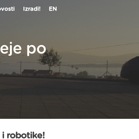
vosti
Izradi!
EN
eje po
i robotike!