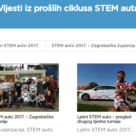
Vijesti iz prošlih ciklusa STEM aut
ni STEM auto 2017.
STEM auto 2017. - Zagrebačka županija
 auto 2017. – Zagrebačka
Ljetni STEM auto – pregled
nija
drugog tjedna turneje
ularizacija
,
STEM auto
,
Ljetni STEM auto 2017.
,