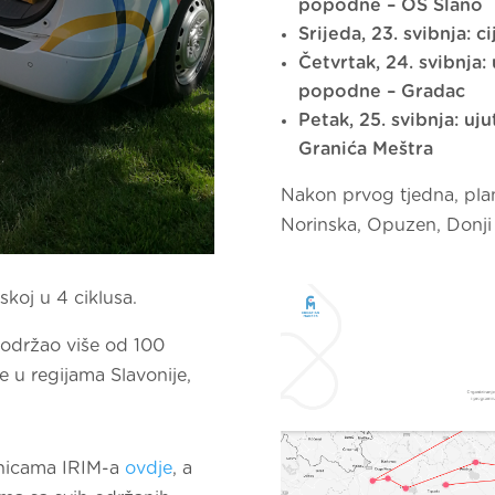
popodne – OŠ Slano
Srijeda, 23. svibnja: c
Četvrtak, 24. svibnja:
popodne – Gradac
Petak, 25. svibnja: u
Granića Meštra
Nakon prvog tjedna, plan
Norinska, Opuzen, Donji 
koj u 4 ciklusa.
 održao više od 100
e u regijama Slavonije,
ranicama IRIM-a
ovdje
, a