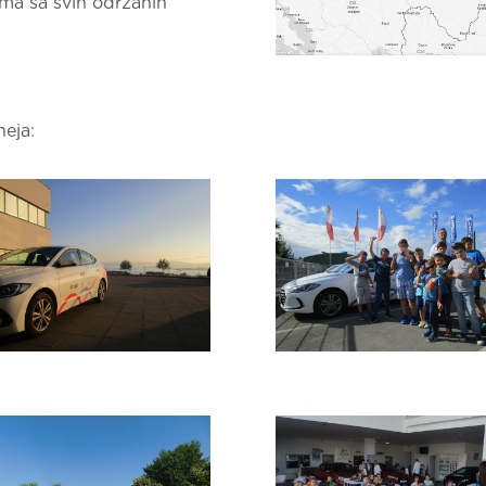
jima sa svih održanih
neja: