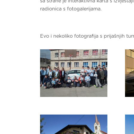
sa strane je interaktivna karta s izvješta
radionica s fotogalerijama.
Evo i nekoliko fotografija s prijašnjih tur