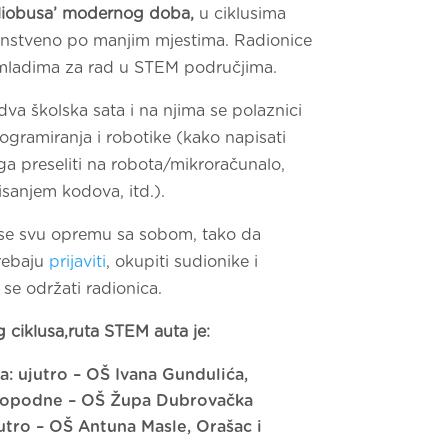
liobusa’ modernog doba,
u ciklusima
enstveno po manjim mjestima. Radionice
i mladima za rad u STEM područjima.
 dva školska sata i na njima se polaznici
gramiranja i robotike (kako napisati
ga preseliti na robota/mikroračunalo,
pisanjem kodova, itd.).
se svu opremu sa sobom, tako da
trebaju
prijaviti
, okupiti sudionike i
 se održati radionica.
 ciklusa,ruta STEM auta je:
ja: ujutro – OŠ Ivana Gundulića,
 popodne – OŠ Župa Dubrovačka
jutro – OŠ Antuna Masle, Orašac i