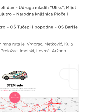
ijeli dan – Udruga mladih “Uliks”, Mljet
 ujutro – Narodna knjižnica Ploče i
jutro – OŠ Tučepi i popodne – OŠ Bariše
irana ruta je: Vrgorac, Metković, Kula
Proložac, Imotski, Lovreć, Aržano.