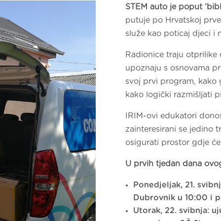
STEM auto je poput ‘bib
putuje po Hrvatskoj prv
služe kao poticaj djeci 
Radionice traju otprilike
upoznaju s osnovama pro
svoj prvi program, kako 
kako logički razmišljati 
IRIM-ovi edukatori dono
zainteresirani se jedino 
osigurati prostor gdje će
U prvih tjedan dana ovog
Ponedjeljak, 21. svibn
Dubrovnik u 10:00 i
Utorak, 22. svibnja: u