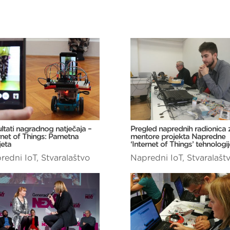
ltati nagradnog natječaja –
Pregled naprednih radionica 
rnet of Things: Pametna
mentore projekta Napredne
jeta
‘Internet of Things’ tehnologij
redni IoT
,
Stvaralaštvo
Napredni IoT
,
Stvaralašt