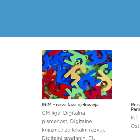
IRIM – nova faza djelovanja
Rezu
Pame
CM liga
,
Digitalna
IoT
pismenost
,
Digitalne
Ost
knjižnice za lokalni razvoj
,
Digitalni građanin
,
EU