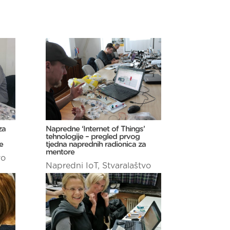
za
Napredne ‘Internet of Things’
tehnologije – pregled prvog
e
tjedna naprednih radionica za
mentore
vo
Napredni IoT
,
Stvaralaštvo