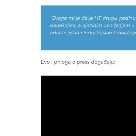
“Drago mi je da je HT drugu godinu
današnjice, a njezinim uvođenjem u 
edukacijskih i industrijskih tehnologi
Evo i priloga o press događaju: