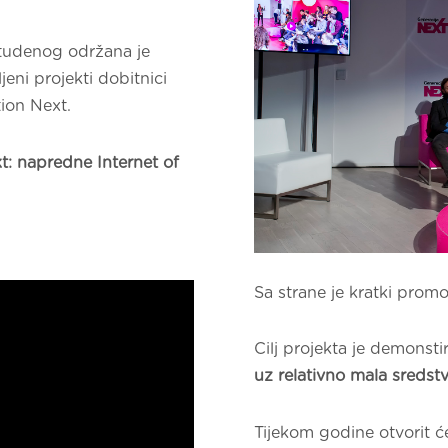
studenog održana je
eni projekti dobitnici
tion Next.
t: napredne Internet of
.
Sa strane je kratki promo
Cilj projekta je demonsti
uz relativno mala sredstva
Tijekom godine otvorit ć