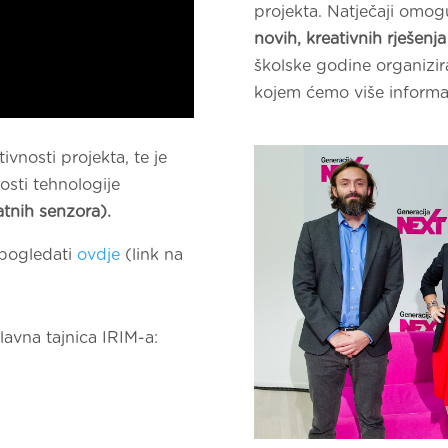
projekta. Natječaji omo
novih, kreativnih rješenj
školske godine organizi
kojem ćemo više informac
ivnosti projekta, te je
sti tehnologije
tnih senzora).
 pogledati
ovdje
(link na
lavna tajnica IRIM-a: