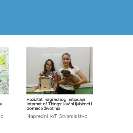
Rezultati nagradnog natječaja
 u
Internet of Things: kućni ljubimci i
domaće životinje
vo
Napredni IoT
,
Stvaralaštvo