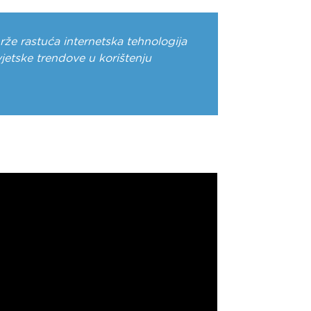
že rastuća internetska tehnologija
jetske trendove u korištenju