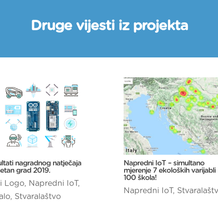
Druge vijesti iz projekta
ltati nagradnog natječaja
Napredni IoT – simultano
tan grad 2019.
mjerenje 7 ekoloških varijabli
100 škola!
 i Logo
,
Napredni IoT
,
Napredni IoT
,
Stvaralašt
alo
,
Stvaralaštvo