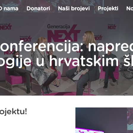
O nama
Donatori
Naši brojevi
Projekti
No
konferencija: napre
ogije u hrvatskim 
ojektu!