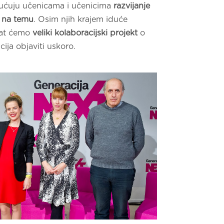
gućuju učenicama i učenicima
razvijanje
a na temu
. Osim njih krajem iduće
rat ćemo
veliki kolaboracijski projekt
o
ija objaviti uskoro.