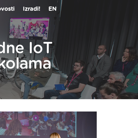
vosti
Izradi!
EN
dne IoT
školama