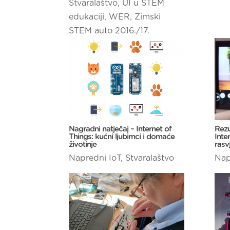
Stvaralaštvo
,
UI u STEM
edukaciji
,
WER
,
Zimski
STEM auto 2016./17.
Nagradni natječaj – Internet of
Rezu
Things: kućni ljubimci i domaće
Inte
životinje
rasv
Napredni IoT
,
Stvaralaštvo
Nap