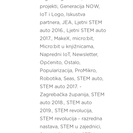
projekti
,
Generacija NOW
,
IoT i Logo
,
Iskustva
partnera
,
JEA
,
Ljetni STEM
auto 2016.
,
Ljetni STEM auto
2017.
,
MakeX
,
micro:bit
,
Micro:bit u knjižnicama
,
Napredni IoT
,
Newsletter
,
Općenito
,
Ostalo
,
Popularizacija
,
ProMikro
,
Robotika
,
Seas
,
STEM auto
,
STEM auto 2017. -
Zagrebačka županija
,
STEM
auto 2018.
,
STEM auto
2019.
,
STEM revolucija
,
STEM revolucija - razredna
nastava
,
STEM u zajednici
,