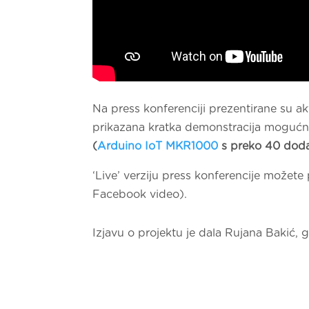
Na press konferenciji prezentirane su akt
prikazana kratka demonstracija mogućno
(
Arduino IoT MKR1000
s preko 40 doda
‘Live’ verziju press konferencije možete
Facebook video).
Izjavu o projektu je dala Rujana Bakić, g