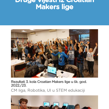
Druge vijesti iz Croatian
Makers lige
Rezultati 3. kola Croatian Makers lige u šk. god.
2022./23.
CM liga
,
Robotika
,
UI u STEM edukaciji