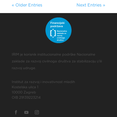
« Older Entries
Next Entries »
IRIM je korisnik institucionalne podrške Nacionalne
zaklade za razvoj civilnoga društva za stabilizaciju i/ili
razvoj udruge.
Institut za razvoj i inovativnost mladih
Kostelska ulica 1
10000 Zagreb
OIB 29139223214