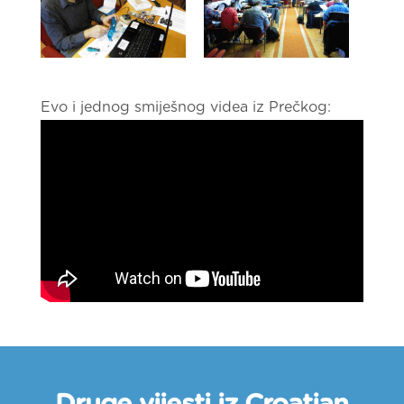
Evo i jednog smiješnog videa iz Prečkog: