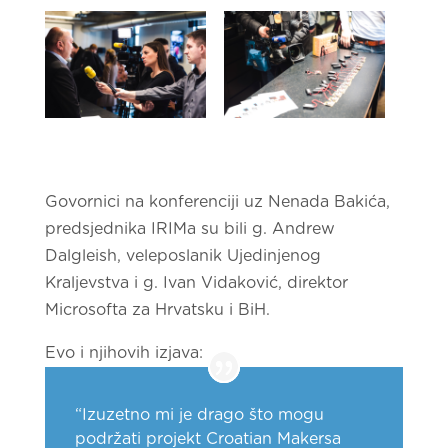
Govornici na konferenciji uz Nenada Bakića,
predsjednika IRIMa su bili g. Andrew
Dalgleish, veleposlanik Ujedinjenog
Kraljevstva i g. Ivan Vidaković, direktor
Microsofta za Hrvatsku i BiH.
Evo i njihovih izjava:
“Izuzetno mi je drago što mogu
podržati projekt Croatian Makersa