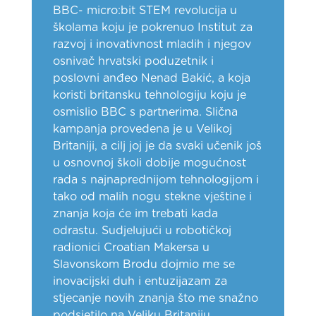
BBC- micro:bit STEM revolucija u
školama koju je pokrenuo Institut za
razvoj i inovativnost mladih i njegov
osnivač hrvatski poduzetnik i
poslovni anđeo Nenad Bakić, a koja
koristi britansku tehnologiju koju je
osmislio BBC s partnerima. Slična
kampanja provedena je u Velikoj
Britaniji, a cilj joj je da svaki učenik još
u osnovnoj školi dobije mogućnost
rada s najnaprednijom tehnologijom i
tako od malih nogu stekne vještine i
znanja koja će im trebati kada
odrastu. Sudjelujući u robotičkoj
radionici Croatian Makersa u
Slavonskom Brodu dojmio me se
inovacijski duh i entuzijazam za
stjecanje novih znanja što me snažno
podsjetilo na Veliku Britaniju.