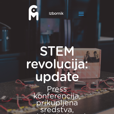
STEM
revolucija:
update
Press
konferencija,
prikupljena
sredstva,