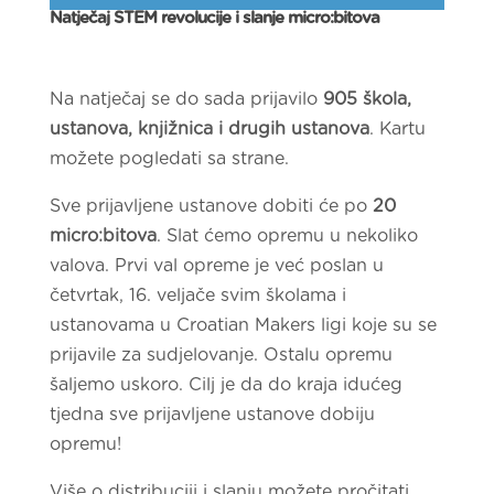
Natječaj STEM revolucije i slanje micro:bitova
Na natječaj se do sada prijavilo
905 škola,
ustanova, knjižnica i drugih ustanova
. Kartu
možete pogledati sa strane.
Sve prijavljene ustanove dobiti će po
20
micro:bitova
. Slat ćemo opremu u nekoliko
valova. Prvi val opreme je već poslan u
četvrtak, 16. veljače svim školama i
ustanovama u Croatian Makers ligi koje su se
prijavile za sudjelovanje. Ostalu opremu
šaljemo uskoro. Cilj je da do kraja idućeg
tjedna sve prijavljene ustanove dobiju
opremu!
Više o distribuciji i slanju možete pročitati