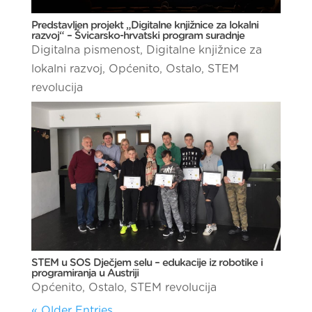
Predstavljen projekt „Digitalne knjižnice za lokalni
razvoj“ – Švicarsko-hrvatski program suradnje
Digitalna pismenost
,
Digitalne knjižnice za
lokalni razvoj
,
Općenito
,
Ostalo
,
STEM
revolucija
STEM u SOS Dječjem selu – edukacije iz robotike i
programiranja u Austriji
Općenito
,
Ostalo
,
STEM revolucija
« Older Entries