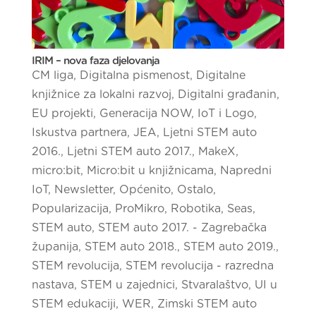
IRIM – nova faza djelovanja
CM liga
,
Digitalna pismenost
,
Digitalne
knjižnice za lokalni razvoj
,
Digitalni građanin
,
EU projekti
,
Generacija NOW
,
IoT i Logo
,
Iskustva partnera
,
JEA
,
Ljetni STEM auto
2016.
,
Ljetni STEM auto 2017.
,
MakeX
,
micro:bit
,
Micro:bit u knjižnicama
,
Napredni
IoT
,
Newsletter
,
Općenito
,
Ostalo
,
Popularizacija
,
ProMikro
,
Robotika
,
Seas
,
STEM auto
,
STEM auto 2017. - Zagrebačka
županija
,
STEM auto 2018.
,
STEM auto 2019.
,
STEM revolucija
,
STEM revolucija - razredna
nastava
,
STEM u zajednici
,
Stvaralaštvo
,
UI u
STEM edukaciji
,
WER
,
Zimski STEM auto