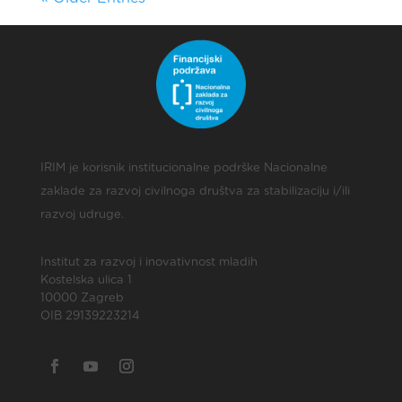
IRIM je korisnik institucionalne podrške Nacionalne
zaklade za razvoj civilnoga društva za stabilizaciju i/ili
razvoj udruge.
Institut za razvoj i inovativnost mladih
Kostelska ulica 1
10000 Zagreb
OIB 29139223214