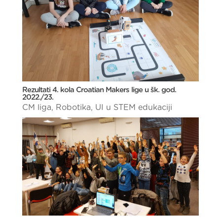
Rezultati 4. kola Croatian Makers lige u šk. god.
2022./23.
CM liga
,
Robotika
,
UI u STEM edukaciji