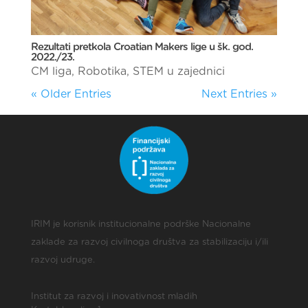
Rezultati pretkola Croatian Makers lige u šk. god.
2022./23.
CM liga
,
Robotika
,
STEM u zajednici
« Older Entries
Next Entries »
IRIM je korisnik institucionalne podrške Nacionalne
zaklade za razvoj civilnoga društva za stabilizaciju i/ili
razvoj udruge.
Institut za razvoj i inovativnost mladih