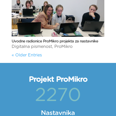
Uvodne radionice ProMikro projekta za nastavnike
Digitalna pismenost
,
ProMikro
« Older Entries
Projekt ProMikro
2270
Nastavnika