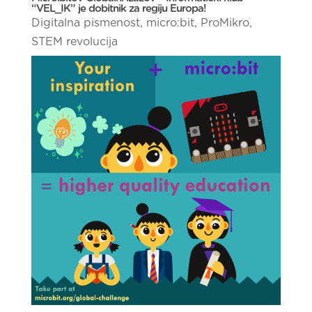
“VEL_IK” je dobitnik za regiju Europa!
Digitalna pismenost
,
micro:bit
,
ProMikro
,
STEM revolucija