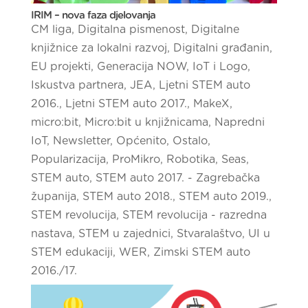
IRIM – nova faza djelovanja
CM liga
,
Digitalna pismenost
,
Digitalne
knjižnice za lokalni razvoj
,
Digitalni građanin
,
EU projekti
,
Generacija NOW
,
IoT i Logo
,
Iskustva partnera
,
JEA
,
Ljetni STEM auto
2016.
,
Ljetni STEM auto 2017.
,
MakeX
,
micro:bit
,
Micro:bit u knjižnicama
,
Napredni
IoT
,
Newsletter
,
Općenito
,
Ostalo
,
Popularizacija
,
ProMikro
,
Robotika
,
Seas
,
STEM auto
,
STEM auto 2017. - Zagrebačka
županija
,
STEM auto 2018.
,
STEM auto 2019.
,
STEM revolucija
,
STEM revolucija - razredna
nastava
,
STEM u zajednici
,
Stvaralaštvo
,
UI u
STEM edukaciji
,
WER
,
Zimski STEM auto
2016./17.