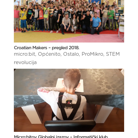
Croatian Makers – pregled 2018.
micro:bit
,
Općenito
,
Ostalo
,
ProMikro
,
STEM
revolucija
Micro:bitov Globalni izazov – Informatički klub