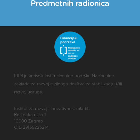
Predmetnih radionica
IRIM je korisnik institucionalne podrške Nacionalne
zaklade za razvoj civilnoga društva za stabilizaciju i/ili
razvoj udruge.
Institut za razvoj i inovativnost mladih
Kostelska ulica 1
10000 Zagreb
OIB 29139223214